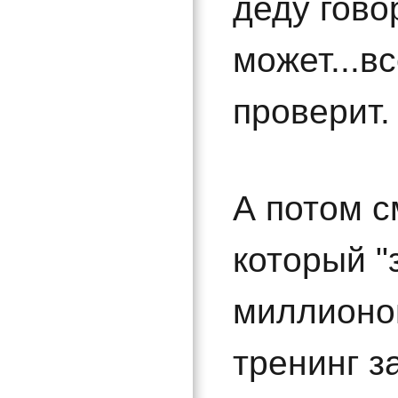
деду гово
может...в
проверит.
А потом с
который "
миллионов
тренинг з