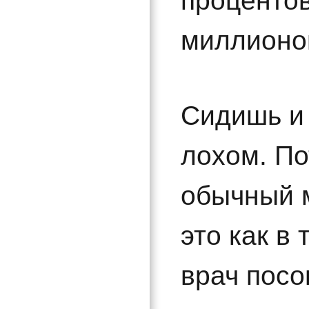
процентов
миллионов
Сидишь и
лохом. П
обычный 
это как в 
врач посо