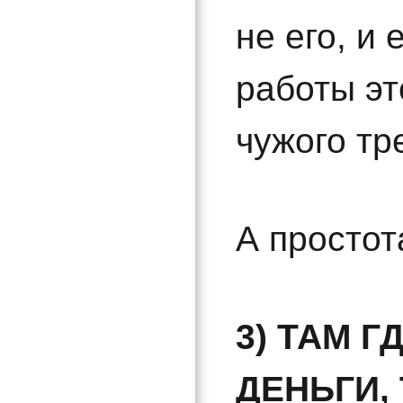
не его, и
работы э
чужого тр
А простота
3) ТАМ 
ДЕНЬГИ,