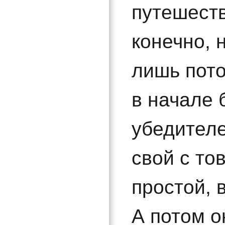
путешеств
конечно, 
лишь пото
в начале 
убедителе
свой с то
простой, 
А потом о