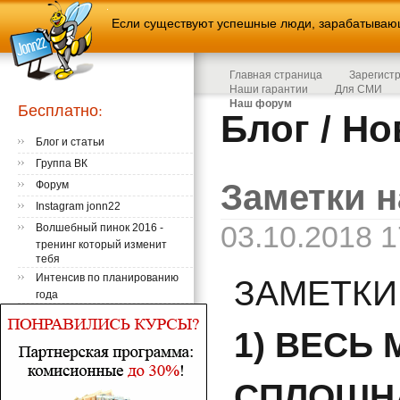
Если существуют успешные люди, зарабатывающи
Главная страница
Зарегист
Наши гарантии
Для СМИ
Наш форум
Бесплатно:
Блог / Н
Блог и статьи
Группа ВК
Заметки н
Форум
Instagram jonn22
03.10.2018 1
Волшебный пинок 2016 -
тренинг который изменит
тебя
Интенсив по планированию
ЗАМЕТКИ
года
1) ВЕСЬ 
СПЛОШН