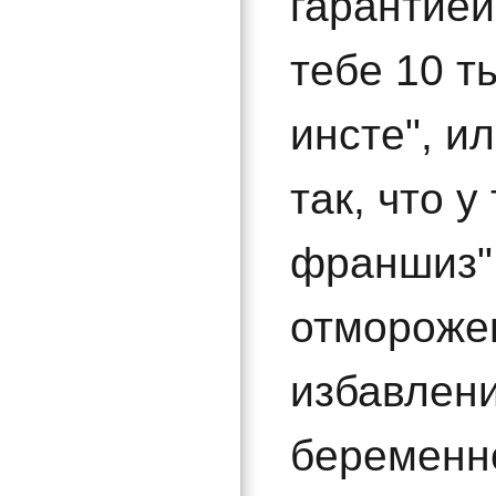
гарантией
тебе 10 т
инсте", и
так, что у
франшиз"
отмороже
избавлени
беременно