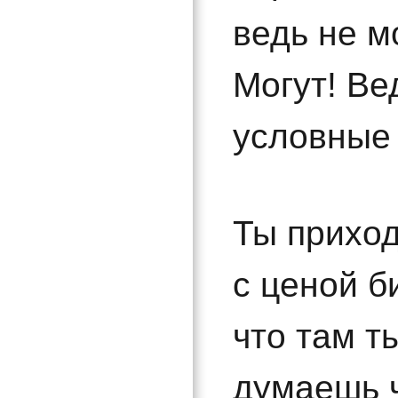
ведь не м
Могут! Ве
условные 
Ты прихо
с ценой б
что там т
думаешь 