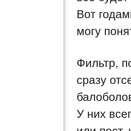
Вот годам
могу поня
Фильтр, п
сразу отс
балоболо
У них все
или пост, 