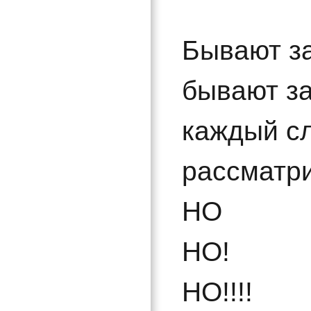
Бывают з
бывают з
каждый с
рассматри
НО
НО!
НО!!!!