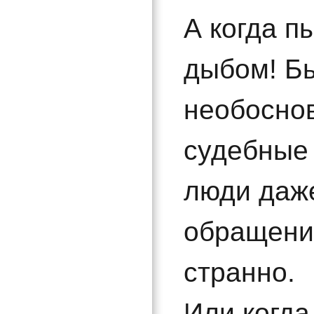
А когда п
дыбом! Бы
необоснов
судебные 
люди даже
обращения
странно.
Или когда