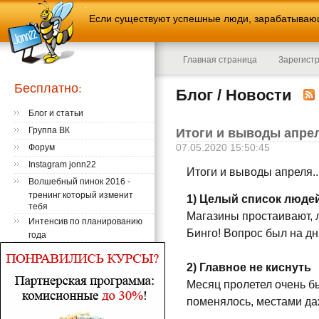
Если существуют успешные люди, зарабатывающи
Главная страница
Зарегист
Бесплатно:
Блог / Новости
Блог и статьи
Группа ВК
Итоги и выводы апреля
07.05.2020 15:50:45
Форум
Instagram jonn22
Итоги и выводы апреля..
Волшебный пинок 2016 -
тренинг который изменит
1) Целый список люде
тебя
Магазины простаивают, л
Интенсив по планированию
Бинго! Вопрос был на дн
года
2) Главное не киснуть
Месяц пролетел очень бы
поменялось, местами да