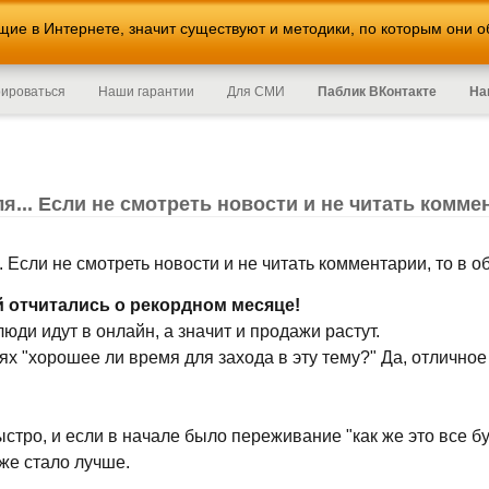
е в Интернете, значит существуют и методики, по которым они о
рироваться
Наши гарантии
Для СМИ
Паблик ВКонтакте
На
... Если не смотреть новости и не читать комме
. Если не смотреть новости и не читать комментарии, то в 
й отчитались о рекордном месяце!
юди идут в онлайн, а значит и продажи растут.
ях "хорошее ли время для захода в эту тему?" Да, отличное
стро, и если в начале было переживание "как же это все буд
же стало лучше.