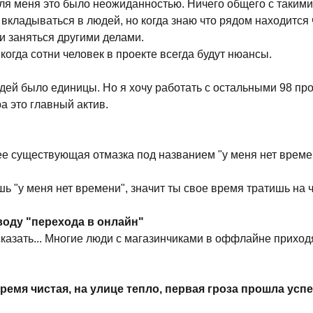
ля меня это было неожиданностью. Ничего общего с такими н
кладываться в людей, но когда знаю что рядом находится 
 и заняться другими делами.
 когда сотни человек в проекте всегда будут нюансы.
дей было единицы. Но я хочу работать с остальными 98 пр
а это главный актив.
ее существующая отмазка под названием "у меня нет време
ь "у меня нет времени", значит ты свое время тратишь на 
воду "перехода в онлайн"
казать... Многие люди с магазинчиками в оффлайне приходя
емя чистая, на улице тепло, первая гроза прошла успеш