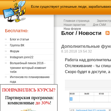
Если существуют успешные люди, зарабатывающи
Главная страница
Зарегист
Наши гарантии
Для СМИ
Наш форум
Бесплатно:
Блог / Новости
Блог и статьи
Группа ВК
Дополнительные функц
8.10.2018 19:54:32
Форум
Instagram jonn22
Работа над дополнитель
Волшебный пинок 2016 -
Отслеживание - ты спишь
тренинг который изменит
Скоро будет в доступе, 
тебя
Интенсив по планированию
года