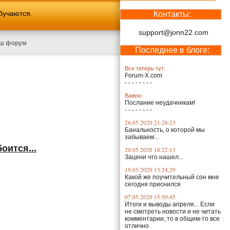
бучаются.
Контакты:
support@jonn22.com
ш форум
Последнее в блоге:
Все теперь тут:
Forum-X.com
- - - - - - - -
Важно:
Послание неудачникам!
- - - - - - - -
26.05.2020 21:28:23
Банальность, о которой мы
забываем...
оится...
20.05.2020 18:22:13
Зацени что нашел...
19.05.2020 13:24:29
Какой же поучительный сон мне
сегодня приснился
07.05.2020 15:50:45
Итоги и выводы апреля... Если
не смотреть новости и не читать
комментарии, то в общем-то все
отлично