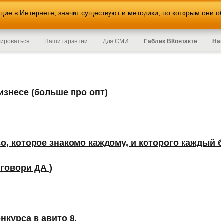
е в Интернете, значит существуют и методики, по которым они о
рироваться
Наши гарантии
Для СМИ
Паблик ВКонтакте
На
изнесе (больше про опт)
о, которое знакомо каждому, и которого каждый б
 говори ДА )
нкурса в авито 8.