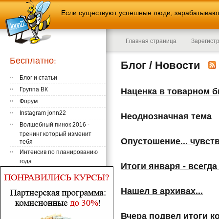
Если существуют успешные люди, зарабатывающи
Главная страница
Зарегист
Бесплатно:
Блог / Новости
Блог и статьи
Группа ВК
Наценка в товарном б
Форум
Instagram jonn22
Неоднозначная тема
Волшебный пинок 2016 -
тренинг который изменит
Опустошение... чувств
тебя
Интенсив по планированию
года
Итоги января - всегда
Нашел в архивах...
Вчера подвел итоги ко